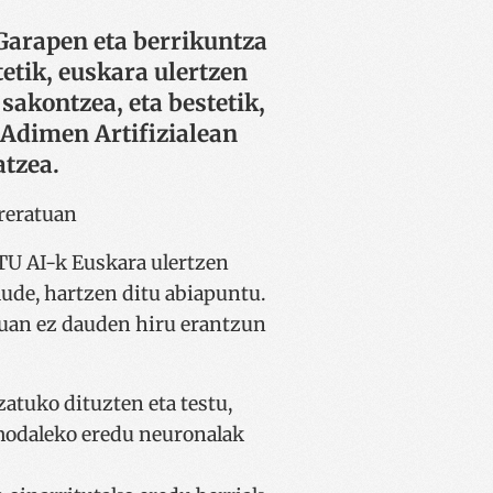
Garapen eta berrikuntza
tetik, euskara ulertzen
sakontzea, eta bestetik,
Adimen Artifizialean
atzea.
TU AI-k Euskara ulertzen
ude, hartzen ditu abiapuntu.
tuan ez dauden hiru erantzun
zatuko dituzten eta testu,
imodaleko eredu neuronalak