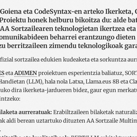
oiena eta CodeSyntax-en arteko Ikerketa, 
 Proiektu honek helburu bikoitza du: alde ba
 AA Sortzailearen teknologietan ikertzea eta 
omunikabideen beharrei erantzungo dieten 
zu berritzaileen zimendu teknologikoak gar
ES
eta
ADIMEN
proiektuen esperientzia baliatuz, SOR
ndietan (LLM), hala nola Latxa, Llama.eus 8B eta Cla
uko dira ikerketa-jardueren bidez, gaur egun merka
intzeko:
ilaketa aurreratuak:
Erabiltzaileen bilaketak naturali
iak aldi berean uztartuko dituzten AA Sortzaile Mult
.