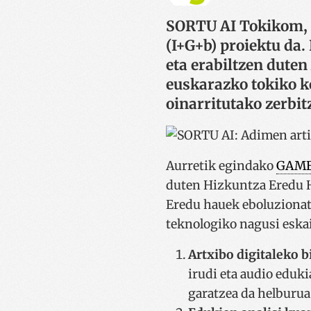
SORTU AI Tokikom, G
(I+G+b) proiektu da.
eta erabiltzen duten
euskarazko tokiko k
oinarritutako zerbit
Aurretik egindako
GAM
duten Hizkuntza Eredu Ha
Eredu hauek eboluzionat
teknologiko nagusi eska
Artxibo digitaleko b
irudi eta audio eduk
garatzea da helburua