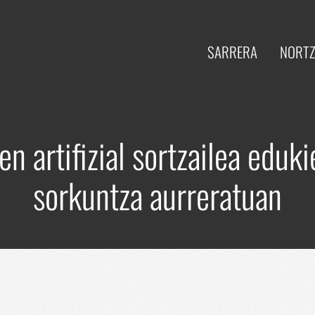
SARRERA
NORTZ
 artifizial sortzailea eduk
sorkuntza aurreratuan