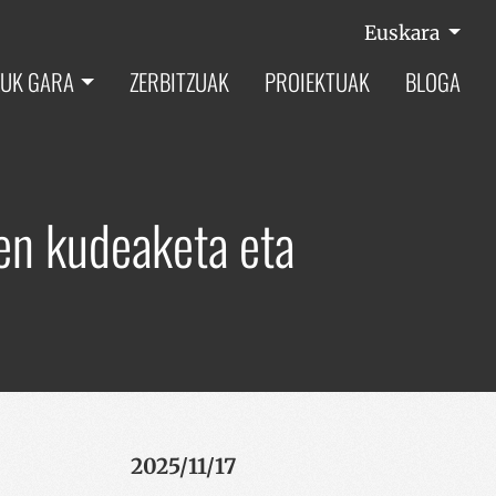
Euskara
UK GARA
ZERBITZUAK
PROIEKTUAK
BLOGA
ien kudeaketa eta
2025/11/17