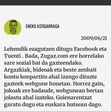
ENEKO ASTIGARRAGA
2009/06/21
Lehendik ezagutzen ditugu Facebook eta
Tuenti . Bada, Zugaz.com ere horrelako
sare sozial bat da gazteendako.
Argazkiak, bideoak eta beste zenbait
kontu konpartitu ahal izango dituzte
gazteek webgune honetan. Horrez gain,
jokoak ere badaude, webgunean bertan
jolastu ahal izateko. Goienarentzat
garatu dugu eta euskara hutsean dago.