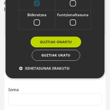
administratzaileak segituan jakingo du iritzi
hori.
Bideratzea
Funtzionaltasuna
Erantzuna gehitu
GUZTIAK ONARTU
Erantzuna formulario hau betez utzi dezakezu.
GUZTIAK UKATU
Formatua testu arruntarena da. Web helbideak
eta emailak automatikoki klikagarri agertuko
XEHETASUNAK ERAKUTSI
dira. Erantzunak moderatuta daude.
Behar-beharrezkoa
Errendimendua
Izena
Bideratzea
Funtzionaltasuna
Strictly necessary cookies allow core website
functionality such as user login and account