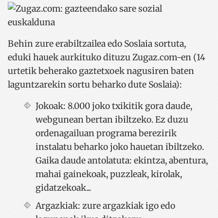
Behin zure erabiltzailea edo Soslaia sortuta,
eduki hauek aurkituko dituzu
Zugaz.com
-en (14
urtetik beherako gaztetxoek nagusiren baten
laguntzarekin sortu beharko dute Soslaia):
Jokoak: 8.000 joko txikitik gora daude,
webgunean bertan ibiltzeko. Ez duzu
ordenagailuan programa berezirik
instalatu beharko joko hauetan ibiltzeko.
Gaika daude antolatuta: ekintza, abentura,
mahai gainekoak, puzzleak, kirolak,
gidatzekoak...
Argazkiak: zure argazkiak igo edo