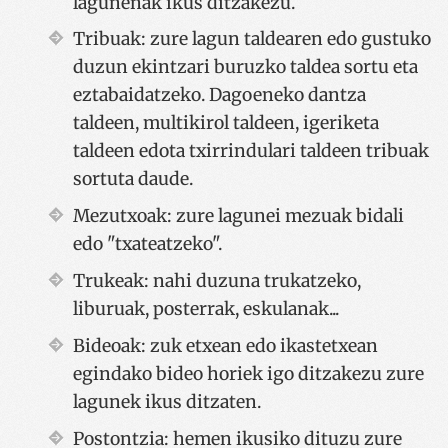
lagunenak ikus ditzakezu.
Tribuak: zure lagun taldearen edo gustuko
duzun ekintzari buruzko taldea sortu eta
eztabaidatzeko. Dagoeneko dantza
taldeen, multikirol taldeen, igeriketa
taldeen edota txirrindulari taldeen tribuak
sortuta daude.
Mezutxoak: zure lagunei mezuak bidali
edo "txateatzeko".
Trukeak: nahi duzuna trukatzeko,
liburuak, posterrak, eskulanak...
Bideoak: zuk etxean edo ikastetxean
egindako bideo horiek igo ditzakezu zure
lagunek ikus ditzaten.
Postontzia: hemen ikusiko dituzu zure