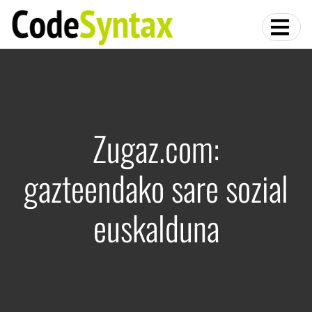
Zugaz.com:
gazteendako sare sozial
euskalduna