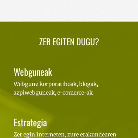
ZER EGITEN DUGU?
Webguneak
Webgune korporatiboak, blogak,
azpiwebguneak, e-comerce-ak
Estrategia
Zer egin Interneten, zure erakundearen