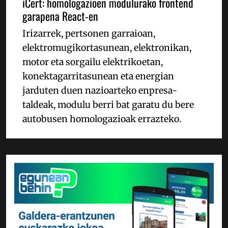
iCert: homologazioen modulurako frontend
garapena React-en
Irizarrek, pertsonen garraioan,
elektromugikortasunean, elektronikan,
motor eta sorgailu elektrikoetan,
konektagarritasunean eta energian
jarduten duen nazioarteko enpresa-
taldeak, modulu berri bat garatu du bere
autobusen homologazioak errazteko.