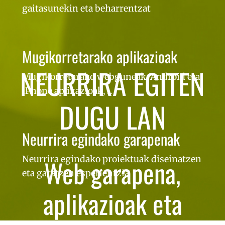
gaitasunekin eta beharrentzat
Mugikorretarako aplikazioak
NEURRIRA EGITEN
Mugikorretarako webguneak, Android eta
iPhone aplikazioak, ...
DUGU LAN
Neurrira egindako garapenak
Neurrira egindako proiektuak diseinatzen
Web garapena,
eta garatzen esperientzia
aplikazioak eta