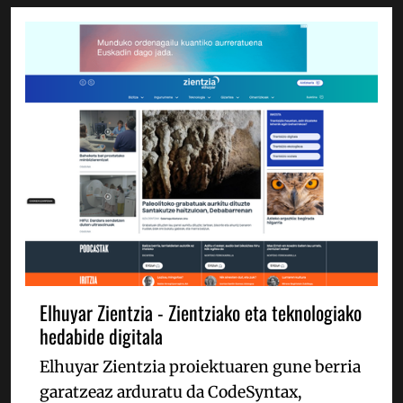
Elhuyar Zientzia - Zientziako eta teknologiako
hedabide digitala
Elhuyar Zientzia proiektuaren gune berria
garatzeaz arduratu da CodeSyntax,