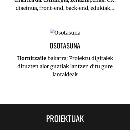
emaitza da: estrategia, zehaztapenak, UX,
diseinua, front-end, back-end, edukiak,...
OSOTASUNA
Hornitzaile
bakarra: Proiektu digitalek
dituzten alor guztiak lantzen ditu gure
lantaldeak
PROIEKTUAK