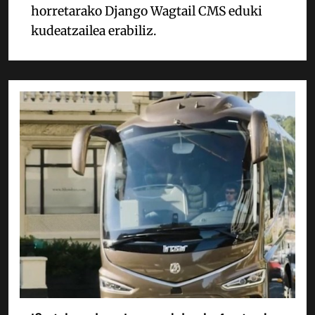
horretarako Django Wagtail CMS eduki
kudeatzailea erabiliz.