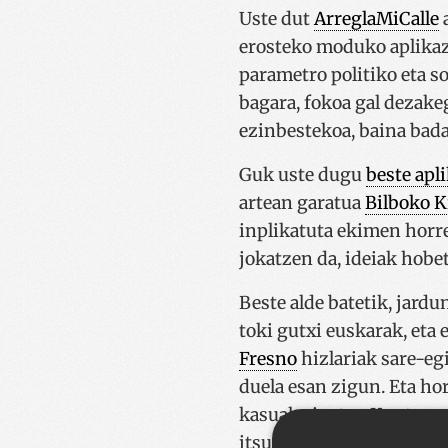
Uste dut
ArreglaMiCalle
a
erosteko moduko aplikazi
parametro politiko eta s
bagara, fokoa gal dezake
ezinbestekoa, baina bada
Guk uste dugu
beste apl
artean garatua
Bilboko K
inplikatuta ekimen horre
jokatzen da, ideiak hobet
Beste alde batetik, jar
toki gutxi euskarak, eta
Fresno
hizlariak sare-egi
duela esan zigun. Eta hor
kasuak aipatu... Kontxo,
itsutasuna!