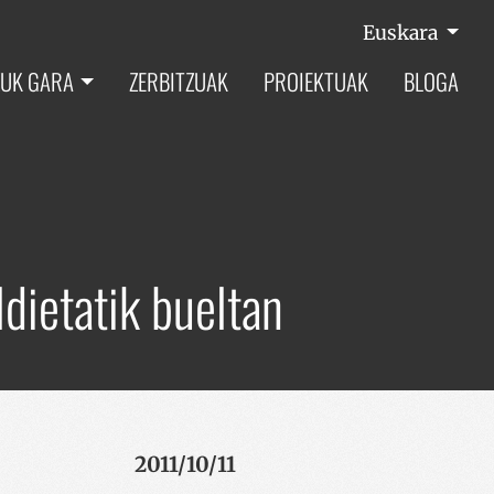
Euskara
UK GARA
ZERBITZUAK
PROIEKTUAK
BLOGA
dietatik bueltan
2011/10/11