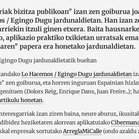
riak bizitza publikoan" izan zen goiburua j
 / Egingo Dugu jardunaldietan. Han izan ze
arriekin itzuli ginen etxera. Baita hausnark
, aplikazio praktiko txikietan urratsak ema
iaren" papera era honetako jardunaldietan.
izandako
Lo Hacemos / Egingo Dugu jardunaldietan
iz
n" zen goiburua, eta horren inguruan Espainian hizla
enituen (Dolors Reig, Enrique Dans, Juan Freire...); 
artikulu honetan
.
nteresgarriak izan ziren baina, neure aburuz, ikusita
adibidez heziketaren alorrean aplikatutako
Cibermana
skal enpresak sortutako
ArreglaMiCalle
(ondo azaldu