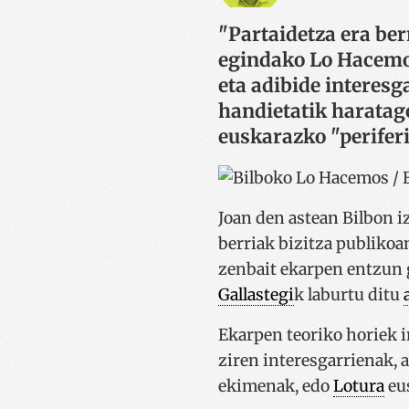
"Partaidetza era ber
egindako Lo Hacemos
eta adibide interesg
handietatik haratago
euskarazko "perifer
Joan den astean Bilbon 
berriak bizitza publikoa
zenbait ekarpen entzun g
Gallastegi
k laburtu ditu
Ekarpen teoriko horiek i
ziren interesgarrienak, 
ekimenak, edo
Lotura
eu