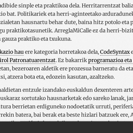
dibide sinple eta praktikoa dela. Herritarrentzat balia
o bat. Politikariek eta herri-aginteetako arduradunek
ozialetan hausnartu behar dute, baina hitz potolo eta
gu praktikotasunetik. ArreglaMiCalle ez da herri-biz
 gauza praktiko eta txukuna.
ikazio hau
ere kategoria horretakoa dela,
CodeSyntax
e
irol Patronatuarentzat
. Ez bakarrik
programazioa eta 
tan, bezeroaren aldetik ere prozesua barneratu da et
si, atzera bota eta, edozein kasutan, azaltzeko.
dunaldietan entzule izandako euskaldun dexenteren ar
 euskaraz sortutako hausnarketak edo sareko lanak, ja
tura berrietan erdiguneko nodoetatik urruti, periferi
rekin batera, bai berak eta beste hizlari batzuek ere,
 urrutiko periferia batzuk ikusteko gaitasun hori, et