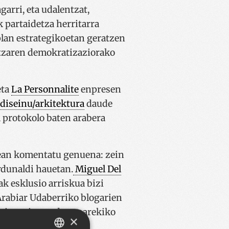
garri, eta udalentzat,
 partaidetza herritarra
 plan estrategikoetan geratzen
itzaren demokratizaziorako
ta
La Personnalite
enpresen
diseinu/arkitektura
daude
a protokolo baten arabera
tean komentatu genuena: zein
rdunaldi hauetan.
Miguel Del
ak esklusio arriskua bizi
 Arabiar Udaberriko blogarien
a gain-gainean duzunarekiko
×