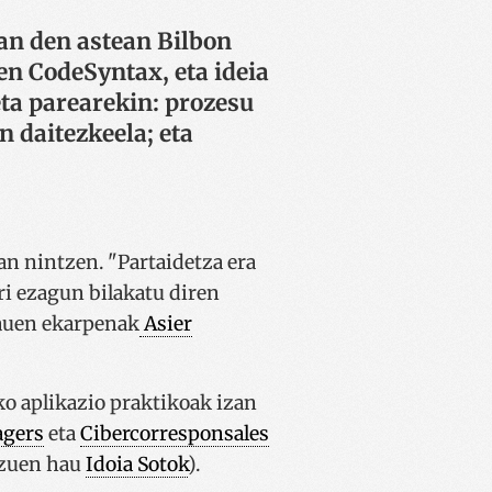
oan den astean Bilbon
n CodeSyntax, eta ideia
eta parearekin: prozesu
n daitezkeela; eta
an nintzen. "Partaidetza era
ri ezagun bilakatu diren
hauen ekarpenak
Asier
ko aplikazio praktikoak izan
gers
eta
Cibercorresponsales
 zuen hau
Idoia Sotok
).