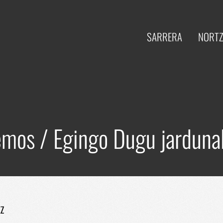
SARRERA
NORTZ
mos / Egingo Dugu jardunal
EZ