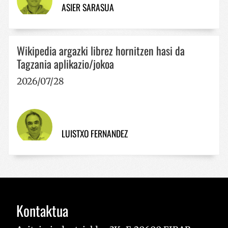
txostenetara
ASIER SARASUA
Wikipedia argazki librez hornitzen hasi da
Tagzania aplikazio/jokoa
2026/07/28
LUISTXO FERNANDEZ
Kontaktua