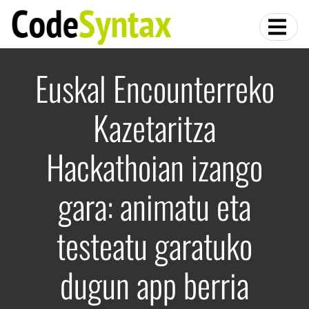
Euskal Encounterreko
Kazetaritza
Hackathoian izango
gara: animatu eta
testeatu garatuko
dugun app berria