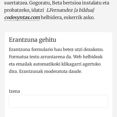
suertatzea. Gogoratu, Beta bertsioa instalatu eta
probatzeko, idatzi
LFernandez [a bildua]
codesyntax.com
helbidera, eskerrik asko.
__cf_bm
29 minut
Cloudflare Inc.
Erantzuna gehitu
53
.twitter.com
segundo
Erantzuna formulario hau betez utzi dezakezu.
Formatua testu arruntarena da. Web helbideak
eta emailak automatikoki klikagarri agertuko
dira. Erantzunak moderatuta daude.
_GRECAPTCHA
5 hilabet
Google LLC
Izena
3 aste
www.google.com