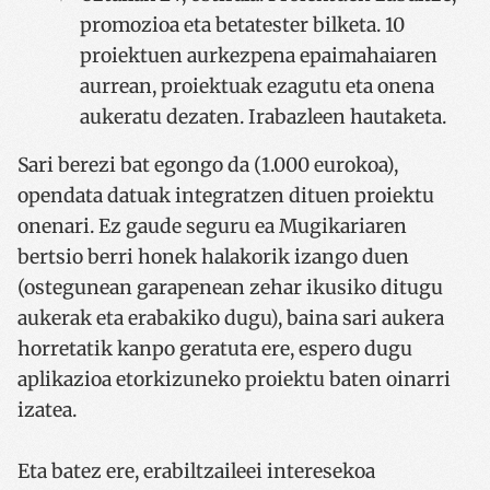
promozioa eta betatester bilketa. 10
proiektuen aurkezpena epaimahaiaren
CookieScriptConsent
urte bat
CookieScript
www.codesyntax.com
aurrean, proiektuak ezagutu eta onena
aukeratu dezaten. Irabazleen hautaketa.
Google Pribatutasun Politika
Sari berezi bat egongo da (1.000 eurokoa),
opendata datuak integratzen dituen proiektu
onenari. Ez gaude seguru ea Mugikariaren
bertsio berri honek halakorik izango duen
(ostegunean garapenean zehar ikusiko ditugu
VISITOR_PRIVACY_METADATA
5 hilabet
YouTube
4 aste
.youtube.com
aukerak eta erabakiko dugu), baina sari aukera
horretatik kanpo geratuta ere, espero dugu
aplikazioa etorkizuneko proiektu baten oinarri
izatea.
Eta batez ere, erabiltzaileei interesekoa