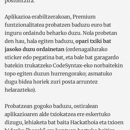
postontzira.
Aplikazioa erabiltzerakoan, Premium
funtzionalitatea probatzen baduzu euro bat
inguru ordaindu beharko duzu. Nola probetan
den hau, hala egiten baduzu,
opari txiki bat
jasoko duzu ordainetan
(ordenagailurako
sticker edo pegatina bat, eta bale bat garagardo
batekin trukatzeko CodeSyntax-eko norbaitekin
topo egiten duzun hurrengorako; asmatuko
dugu bidea horiek zuri posta arruntez
helarazteko).
Probatzean gogoko baduzu, ostiralean
aplikazioaren alde txiokatzea ere eskertuko
dizugu, lehiaketa bat baita Hackathoia eta txioen