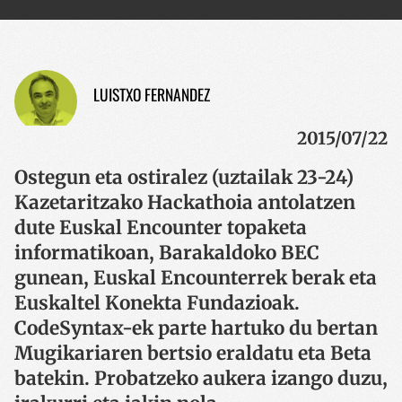
LUISTXO FERNANDEZ
2015/07/22
Ostegun eta ostiralez (uztailak 23-24)
Kazetaritzako Hackathoia antolatzen
dute Euskal Encounter topaketa
informatikoan, Barakaldoko BEC
gunean, Euskal Encounterrek berak eta
Euskaltel Konekta Fundazioak.
CodeSyntax-ek parte hartuko du bertan
Mugikariaren bertsio eraldatu eta Beta
batekin. Probatzeko aukera izango duzu,