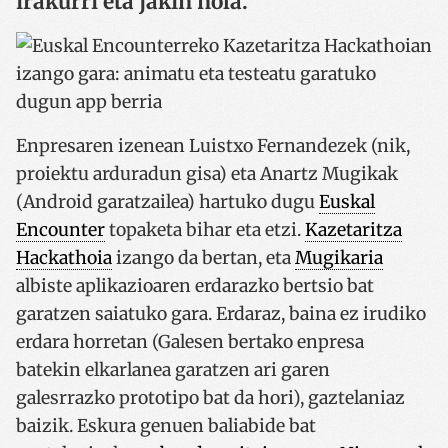
irakurri eta jakin nola.
Enpresaren izenean Luistxo Fernandezek (nik,
proiektu arduradun gisa) eta Anartz Mugikak
(Android garatzailea) hartuko dugu
Euskal
Encounter
topaketa bihar eta etzi.
Kazetaritza
Hackathoia
izango da bertan, eta
Mugikaria
albiste aplikazioaren erdarazko bertsio bat
garatzen saiatuko gara. Erdaraz, baina ez irudiko
erdara horretan (Galesen bertako enpresa
batekin elkarlanea garatzen ari garen
galesrrazko prototipo bat da hori), gaztelaniaz
baizik. Eskura genuen baliabide bat