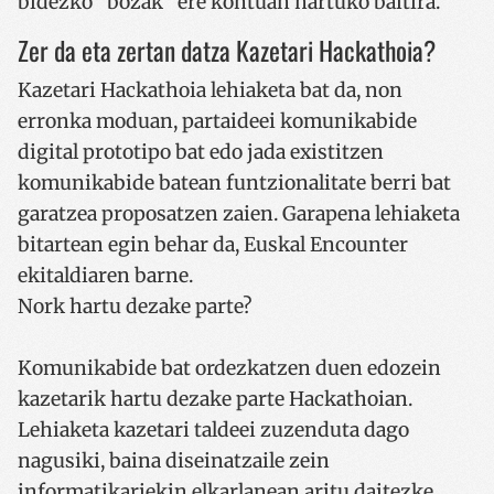
bidezko "bozak" ere kontuan hartuko baitira.
Zer da eta zertan datza Kazetari Hackathoia?
Kazetari Hackathoia lehiaketa bat da, non
erronka moduan, partaideei komunikabide
digital prototipo bat edo jada existitzen
komunikabide batean funtzionalitate berri bat
garatzea proposatzen zaien. Garapena lehiaketa
bitartean egin behar da, Euskal Encounter
ekitaldiaren barne.
Nork hartu dezake parte?
Komunikabide bat ordezkatzen duen edozein
kazetarik hartu dezake parte Hackathoian.
Lehiaketa kazetari taldeei zuzenduta dago
nagusiki, baina diseinatzaile zein
informatikariekin elkarlanean aritu daitezke.