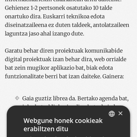
Gehienez 1-2 pertsonek osatutako 10 talde
onartuko dira. Euskarri teknikoa edota
diseinatzaileena ez duten taldeek, antolatzaileen
laguntza jaso ahal izango dute.
Garatu behar diren proiektuak komunikabide
digital proiektuak izan behar dira, web orrialde
bat zein mugikor aplikazio bat, biak edota
funtzionalitate berri bat izan daiteke. Gainera:
Gaia guztiz librea da. Bertako agenda bat,
joko bat, aldizkari online bat edo jada
×
existitzen den web orrialde baterako
Webgune honek cookieak
funtzionalitate berri bat izan daiteke.
erabiltzen ditu
BASQUE
Prozesuaren alde bat, ideia desberdinen