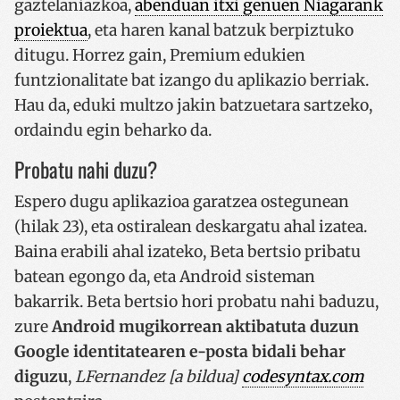
gaztelaniazkoa,
abenduan itxi genuen Niagarank
proiektua
, eta haren kanal batzuk berpiztuko
ditugu. Horrez gain, Premium edukien
funtzionalitate bat izango du aplikazio berriak.
Hau da, eduki multzo jakin batzuetara sartzeko,
ordaindu egin beharko da.
Probatu nahi duzu?
Espero dugu aplikazioa garatzea ostegunean
(hilak 23), eta ostiralean deskargatu ahal izatea.
Baina erabili ahal izateko, Beta bertsio pribatu
batean egongo da, eta Android sisteman
bakarrik. Beta bertsio hori probatu nahi baduzu,
zure
Android mugikorrean aktibatuta duzun
Google identitatearen e-posta bidali behar
diguzu
,
LFernandez [a bildua]
codesyntax.com